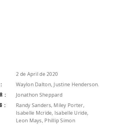
EQUIPO
CONTACTO
2 de April de 2020
Waylon Dalton, Justine Henderson.
:
Jonathon Sheppard
R:
Randy Sanders, Miley Porter,
G:
Isabelle Mcride, Isabelle Uride,
Leon Mays, Phillip Simon