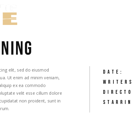
TRABAJOS
ENING
cing elit, sed do eiusmod
DATE:
iqua. Ut enim ad minim veniam,
WRITERS
t aliquip ex ea commodo
DIRECTO
oluptate velit esse cillum dolore
 cupidatat non proident, sunt in
STARRIN
orum.